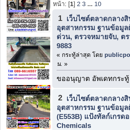
หน้า: [
1
]
2
3
...
10
1
เว็บไซต์ตลาดกลางส
อุตสาหกรรม ฐานข้อมูลผู
ด่วน, ตรวจหมายจับ, ต
9883
« กระทู้ล่าสุด โดย
publicpo
น.
»
ขออนุญาต อัพเดทกระทู้
2
เว็บไซต์ตลาดกลางส
อุตสาหกรรม ฐานข้อมูลผู
(E553B) แป้งทัลก์เกรดอาห
Chemicals