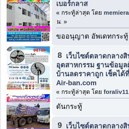
เบอร์กลาส
« กระทู้ล่าสุด โดย
memiera
น.
»
ขออนุญาต อัพเดทกระทู้
8
เว็บไซต์ตลาดกลางส
อุตสาหกรรม ฐานข้อมูลผู
บ้านลดราคาถูก เช็คได้
Air-ban.com
« กระทู้ล่าสุด โดย
foraliv11
ดันกระทู้
9
เว็บไซต์ตลาดกลางส