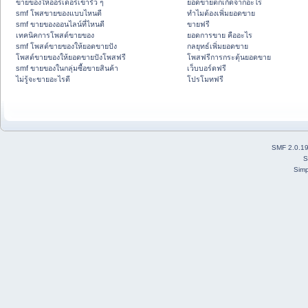
ขายของให้ออร์เดอร์เข้ารัว ๆ
ยอดขายตกเกิดจากอะไร
smf โพสขายของแบบไหนดี
ทำไมต้องเพิ่มยอดขาย
smf ขายของออนไลน์ที่ไหนดี
ขายฟรี
เทคนิคการโพสต์ขายของ
ยอดการขาย คืออะไร
smf โพสต์ขายของให้ยอดขายปัง
กลยุทธ์เพิ่มยอดขาย
โพสต์ขายของให้ยอดขายปังโพสฟรี
โพสฟรีการกระตุ้นยอดขาย
smf ขายของในกลุ่มซื้อขายสินค้า
เว็บบอร์ดฟรี
ไม่รู้จะขายอะไรดี
โปรโมทฟรี
SMF 2.0.1
S
Simp